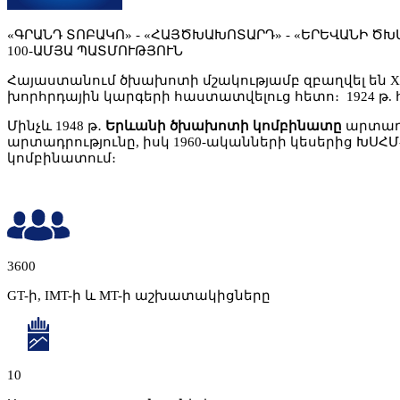
«ԳՐԱՆԴ ՏՈԲԱԿՈ» - «ՀԱՅԾԽԱԽՈՏԱՐԴ» - «ԵՐԵՎԱՆԻ Ծ
100-ԱՄՅԱ ՊԱՏՄՈՒԹՅՈՒՆ
Հայաստանում ծխախոտի մշակությամբ զբաղվել են X
խորհրդային կարգերի հաստատվելուց հետո։ 1924 թ.
Մինչև 1948 թ․
Երևանի ծխախոտի կոմբինատը
արտադր
արտադրությունը, իսկ 1960-ականների կեսերից Խ
կոմբինատում։
3600
GT-ի, IMT-ի և MT-ի աշխատակիցները
10