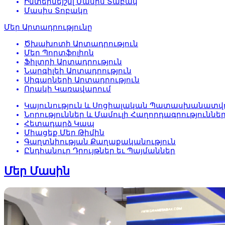
Ինտերնեյշնլ Մասիս Տաբակ
Մասիս Տոբակո
Մեր Արտադրությունը
Ծխախոտի Արտադրություն
Մեր Պորտֆոլիոն
Ֆիլտրի Արտադրություն
Նարգիլեի Արտադրություն
Սիգարների Արտադրություն
Որակի Կառավարում
Կայունություն և Սոցիալական Պատասխանատվո
Նորություններ և Մամուլի Հաղորդագրություննե
Հետադարձ Կապ
Միացեք Մեր Թիմին
Գաղտնիության Քաղաքականություն
Ընդհանուր Դրույթներ եւ Պայմաններ
Մեր Մասին