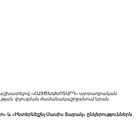
նից աշխատելով «ՀԱՅԾԽԱԽՈՏԱՐԴ» արտադրական
Միության փլուզման ժամանակաշրջանում նրան
 և «Ինտերնեյշնլ Մասիս Տաբակ» ընկերություններն