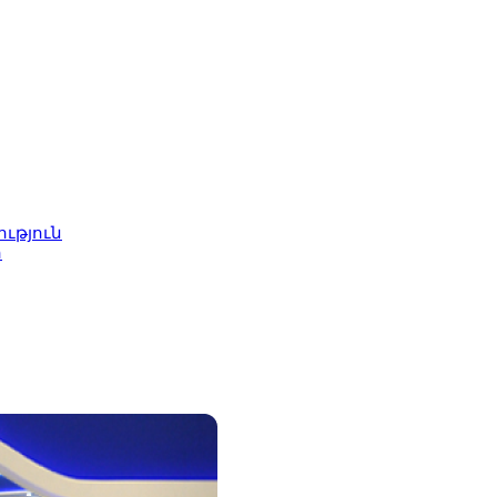
ւթյուն
ր