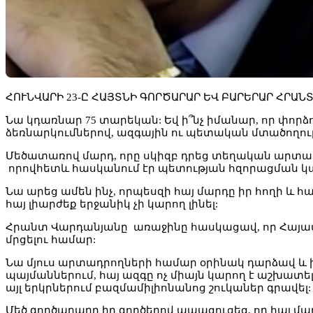
ՀՈՒՆՎԱՐԻ 23-Ը ՀԱՅՏՆԻ ԳՈՐԾԱՐԱՐ ԵՎ ԲԱՐԵՐԱՐ ՀՐԱՆ
Նա կդառնար 75 տարեկան: Եվ ի՞նչ իմանար, որ փորձո
ձեռնարկումներով, ազգային ու պետական մտածողու
Մեծատառով մարդ, որը սկիզբ դրեց տեղական արտադ
որովհետև հասկանում էր պետության հզորացման կա
Նա արեց ամեն ինչ, որպեսզի հայ մարդը իր հողի և հ
հայ լիարժեք երջանիկ չի կարող լինել:
Հրանտ Վարդանյանը առաջինը հասկացավ, որ Հայաս
մրցելու համար:
Նա մյուս արտադրողների համար օրինակ դարձավ և 
պայմաններում, հայ ազգը ոչ միայն կարող է աշխատ
այլ երկրներում բազմամիլիոնանոց շուկաներ գրավել:
Մեծ գործարարը իր գործերով ապացուցեց, որ հայ մար