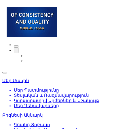
Մեր Մասին
Մեր Պատմությունը
Տեսլական և Ռազմավարություն
Կորպորատիվ Արժեքներ և Մշակույթ
Մեր Ղեկավարները
Բիզնեսի Ակնարկ
Գրանդ Տոբակո