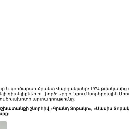
րերար և գործարար Հրանտ Վարդանյանը։ 1974 թվակա
տելի գիտելիքներ ու փորձ: Արդյունքում Խորհրդային 
 ու ծխախոտի արտադրությունը։
խատանքի շնորհիվ «Գրանդ Տոբակո», «Մասիս Տոբակո»
արը։