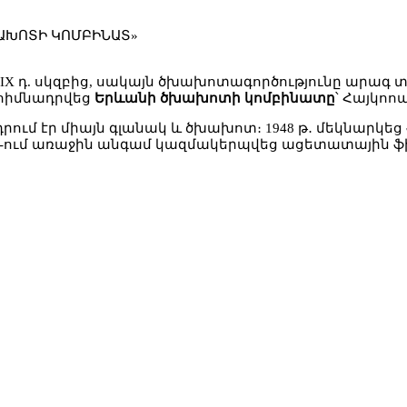
ԽԱԽՈՏԻ ԿՈՄԲԻՆԱՏ»
IX դ. սկզբից, սակայն ծխախոտագործությունը արագ 
 հիմնադրվեց
Երևանի ծխախոտի կոմբինատը
՝ Հայկոո
ում էր միայն գլանակ և ծխախոտ։ 1948 թ․ մեկնարկե
ՍՀՄ-ում առաջին անգամ կազմակերպվեց ացետատային 