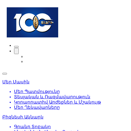
Մեր Մասին
Մեր Պատմությունը
Տեսլական և Ռազմավարություն
Կորպորատիվ Արժեքներ և Մշակույթ
Մեր Ղեկավարները
Բիզնեսի Ակնարկ
Գրանդ Տոբակո