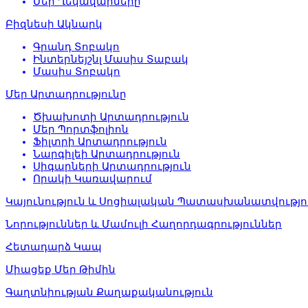
Մեր Ղեկավարները
Բիզնեսի Ակնարկ
Գրանդ Տոբակո
Ինտերնեյշնլ Մասիս Տաբակ
Մասիս Տոբակո
Մեր Արտադրությունը
Ծխախոտի Արտադրություն
Մեր Պորտֆոլիոն
Ֆիլտրի Արտադրություն
Նարգիլեի Արտադրություն
Սիգարների Արտադրություն
Որակի Կառավարում
Կայունություն և Սոցիալական Պատասխանատվությո
Նորություններ և Մամուլի Հաղորդագրություններ
Հետադարձ Կապ
Միացեք Մեր Թիմին
Գաղտնիության Քաղաքականություն