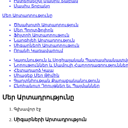
Ինտերնեյշնլ Մասիս Տաբակ
Մասիս Տոբակո
Մեր Արտադրությունը
Ծխախոտի Արտադրություն
Մեր Պորտֆոլիոն
Ֆիլտրի Արտադրություն
Նարգիլեի Արտադրություն
Սիգարների Արտադրություն
Որակի Կառավարում
Կայունություն և Սոցիալական Պատասխանատվո
Նորություններ և Մամուլի Հաղորդագրություննե
Հետադարձ Կապ
Միացեք Մեր Թիմին
Գաղտնիության Քաղաքականություն
Ընդհանուր Դրույթներ եւ Պայմաններ
Մեր Արտադրությունը
Գլխավոր էջ
Սիգարների Արտադրություն