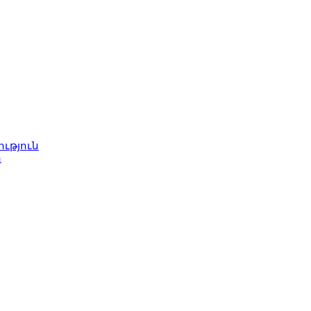
ւթյուն
ր