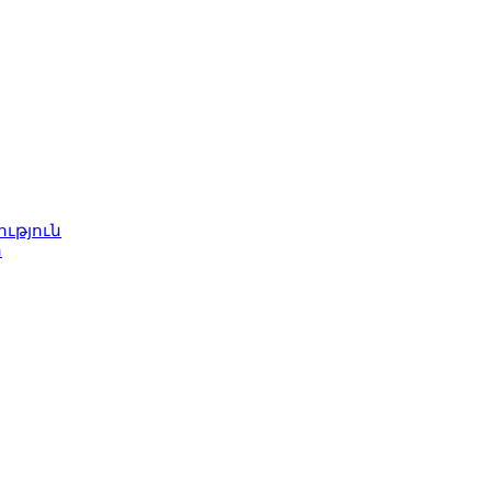
ւթյուն
ր