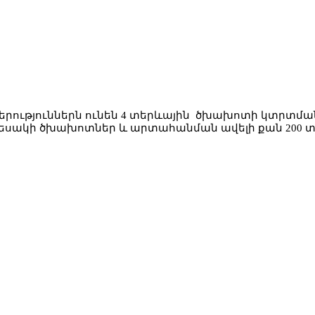
կերություններն ունեն 4 տերևային ծխախոտի կտրտմա
տեսակի ծխախոտներ և արտահանման ավելի քան 200 տես