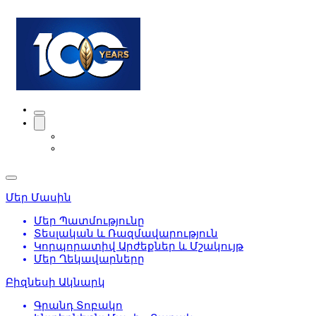
Մեր Մասին
Մեր Պատմությունը
Տեսլական և Ռազմավարություն
Կորպորատիվ Արժեքներ և Մշակույթ
Մեր Ղեկավարները
Բիզնեսի Ակնարկ
Գրանդ Տոբակո