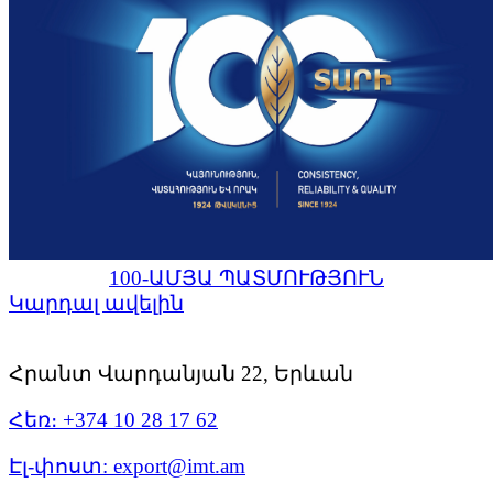
100-ԱՄՅԱ ՊԱՏՄՈՒԹՅՈՒՆ
Կարդալ ավելին
Հրանտ Վարդանյան 22, Երևան
Հեռ։ +374 10 28 17 62
Էլ-փոստ: export@imt.am