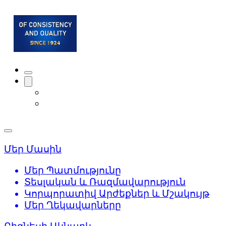
Մեր Մասին
Մեր Պատմությունը
Տեսլական և Ռազմավարություն
Կորպորատիվ Արժեքներ և Մշակույթ
Մեր Ղեկավարները