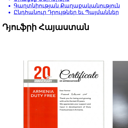
Գաղտնիության Քաղաքականություն
Ընդհանուր Դրույթներ եւ Պայմաններ
Դյուֆրի Հայաստան